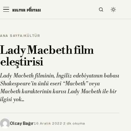
ANA SAYFA
/
KÜLTÜR
Lady Macbeth film
eleştirisi
Lady Macbeth filminin, İngiliz edebiyatının babası
Shakespeare’in ünlü eseri “Macbeth” veya
Macbeth karakterinin karısı Lady Macbeth ile bir
ilgisi yok...
Olcay Bağır
16 Aralık 2022
·
2 dk okuma