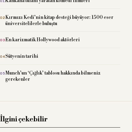
Kahkaha tufanı yaratan komedi filmleri
Kırmızı Kedi’nin kitap desteği büyüyor: 1500 eser
üniversitelilerle buluştu
En karizmatik Hollywood aktörleri
Sütyenin tarihi
Munch’un ‘Çığlık’ tablosu hakkında bilmeniz
gerekenler
İlgini çekebilir