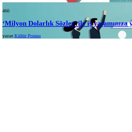
46
0
‘Milyon Dolarlık Sözler’ ile iş yaşamınıza y
yazan
Kültür Postası