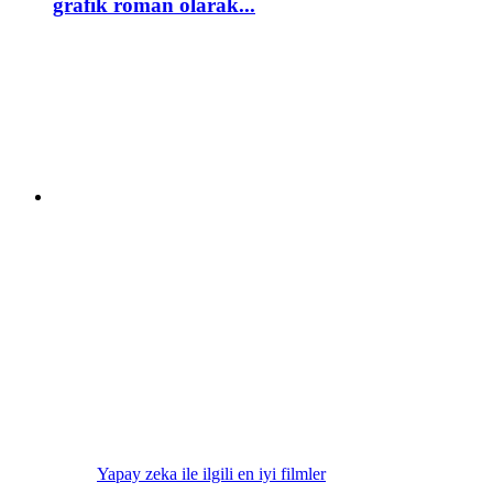
grafik roman olarak...
Yapay zeka ile ilgili en iyi filmler