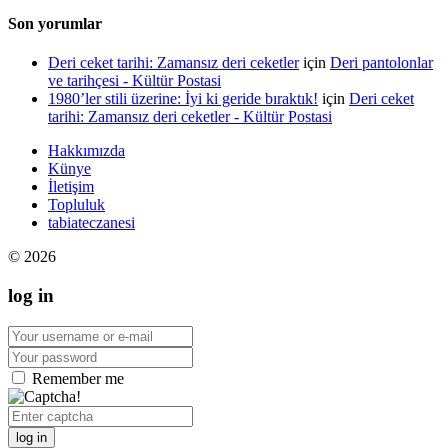
Son yorumlar
Deri ceket tarihi: Zamansız deri ceketler
için
Deri pantolonlar
ve tarihçesi - Kültür Postasi
1980’ler stili üzerine: İyi ki geride bıraktık!
için
Deri ceket
tarihi: Zamansız deri ceketler - Kültür Postasi
Hakkımızda
Künye
İletişim
Topluluk
tabiateczanesi
© 2026
log in
Remember me
log in