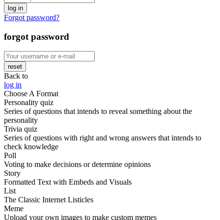
log in
Forgot password?
forgot password
reset
Back to
log in
Choose A Format
Personality quiz
Series of questions that intends to reveal something about the
personality
Trivia quiz
Series of questions with right and wrong answers that intends to
check knowledge
Poll
Voting to make decisions or determine opinions
Story
Formatted Text with Embeds and Visuals
List
The Classic Internet Listicles
Meme
Upload your own images to make custom memes