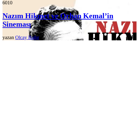
601
0
Nazım Hikmet ve Orhan Kemal’in
Sineması
yazan
Olcay Bağır