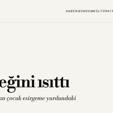
HABER
GÜNDEM
KÜLTÜR
Kİ
ini ısıttı
dan çocuk esirgeme yurdundaki