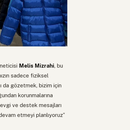
eticisi
Melis Mizrahi
, bu
mızın sadece fiziksel
nı da gözetmek, bizim için
uğundan korunmalarına
evgi ve destek mesajları
 devam etmeyi planlıyoruz”