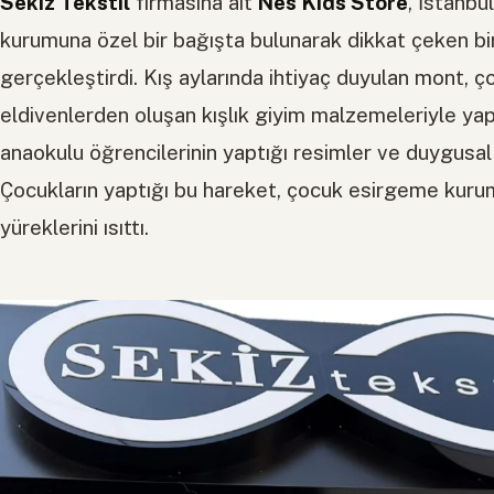
Sekiz Tekstil
firmasına ait
Nes Kids Store
, İstanbu
kurumuna özel bir bağışta bulunarak dikkat çeken bir
gerçekleştirdi. Kış aylarında ihtiyaç duyulan mont, ço
eldivenlerden oluşan kışlık giyim malzemeleriyle yap
anaokulu öğrencilerinin yaptığı resimler ve duygusal 
Çocukların yaptığı bu hareket, çocuk esirgeme kuru
yüreklerini ısıttı.