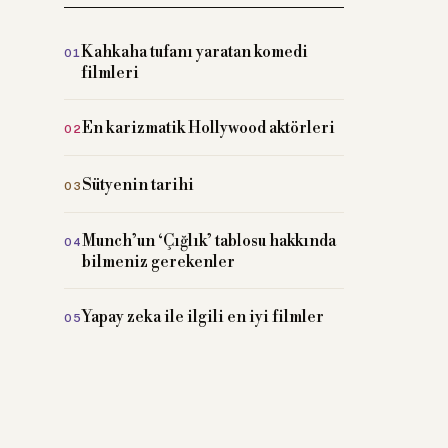
Kahkaha tufanı yaratan komedi
filmleri
En karizmatik Hollywood aktörleri
Sütyenin tarihi
Munch’un ‘Çığlık’ tablosu hakkında
bilmeniz gerekenler
Yapay zeka ile ilgili en iyi filmler