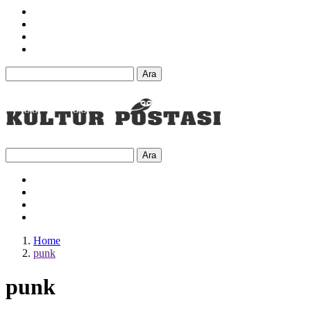
Ara
Ara
Home
punk
punk