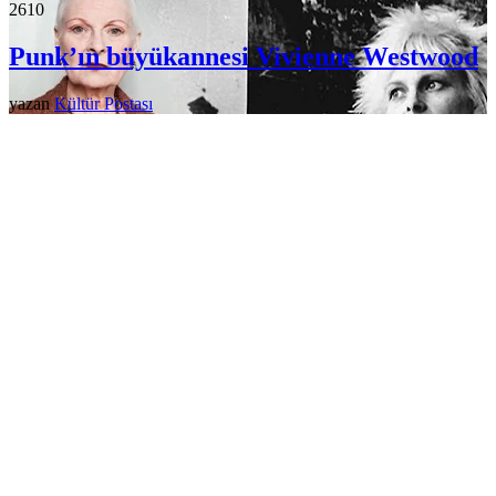
261
0
Punk’ın büyükannesi Vivienne Westwood
yazan
Kültür Postası