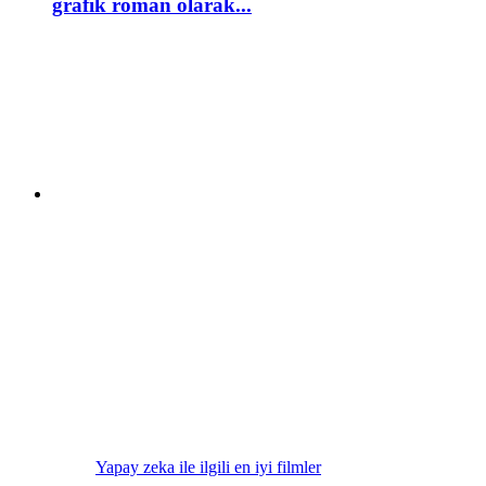
grafik roman olarak...
Yapay zeka ile ilgili en iyi filmler