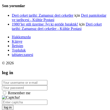
Son yorumlar
Deri ceket tarihi: Zamansız deri ceketler
için
Deri pantolonlar
ve tarihçesi - Kültür Postasi
1980’ler stili üzerine: İyi ki geride bıraktık!
için
Deri ceket
tarihi: Zamansız deri ceketler - Kültür Postasi
Hakkımızda
Künye
İletişim
Topluluk
tabiateczanesi
© 2026
log in
Remember me
log in