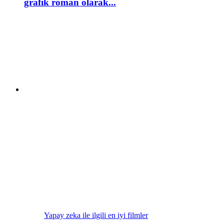
grafik roman olarak...
Yapay zeka ile ilgili en iyi filmler