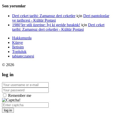
Son yorumlar
Deri ceket tarihi: Zamansız deri ceketler
için
Deri pantolonlar
ve tarihçesi - Kültür Postasi
1980’ler stili üzerine: İyi ki geride bıraktık!
için
Deri ceket
tarihi: Zamansız deri ceketler - Kültür Postasi
Hakkımızda
Künye
İletişim
Topluluk
tabiateczanesi
© 2026
log in
Remember me
log in