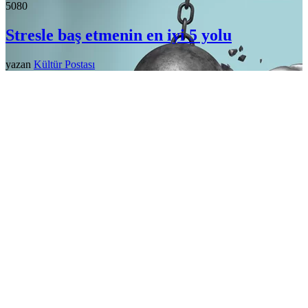
508
0
Stresle baş etmenin en iyi 5 yolu
yazan
Kültür Postası