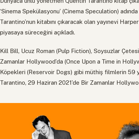
Dünyaca ünlü yönetmen Quentin Tarantino kitap çıkar
‘Sinema Spekülasyonu’ (Cinema Speculation) adında ye
Tarantino’nun kitabını çıkaracak olan yayınevi Harper
piyasaya süreceğini açıkladı.
Kill Bill, Ucuz Roman (Pulp Fiction), Soysuzlar Çetesi
Zamanlar Hollywood’da (Once Upon a Time in Holly
Köpekleri (Reservoir Dogs) gibi müthiş filmlerin 59
Tarantino, 29 Haziran 2021’de Bir Zamanlar Hollywoo