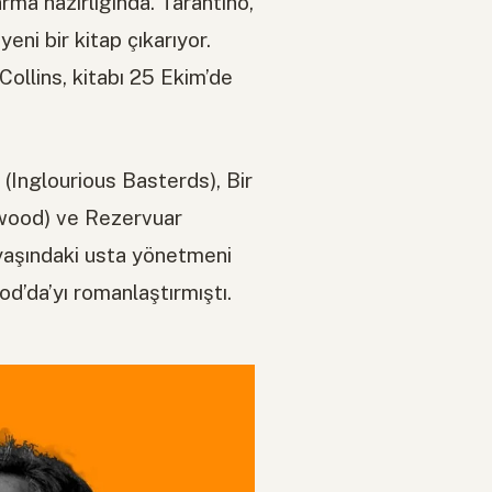
ma hazırlığında. Tarantino,
ni bir kitap çıkarıyor.
Collins, kitabı 25 Ekim’de
 (Inglourious Basterds), Bir
wood) ve Rezervuar
 yaşındaki usta yönetmeni
d’da’yı romanlaştırmıştı.