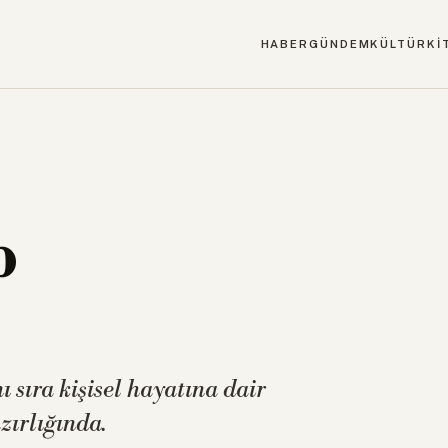
HABER
GÜNDEM
KÜLTÜR
Kİ
p
 sıra kişisel hayatına dair
zırlığında.