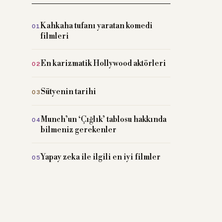
Kahkaha tufanı yaratan komedi
filmleri
En karizmatik Hollywood aktörleri
Sütyenin tarihi
Munch’un ‘Çığlık’ tablosu hakkında
bilmeniz gerekenler
Yapay zeka ile ilgili en iyi filmler