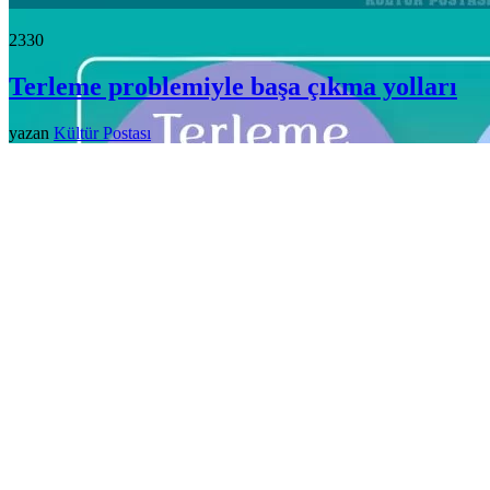
233
0
Terleme problemiyle başa çıkma yolları
yazan
Kültür Postası