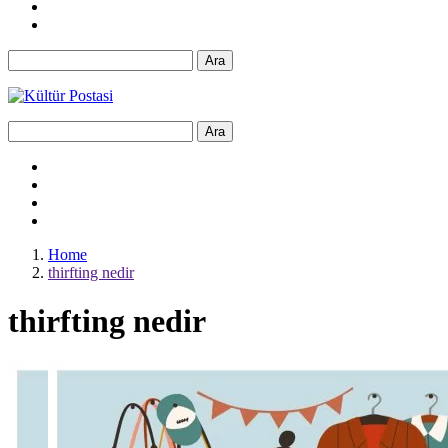
Ara
Ara
Home
thirfting nedir
thirfting nedir