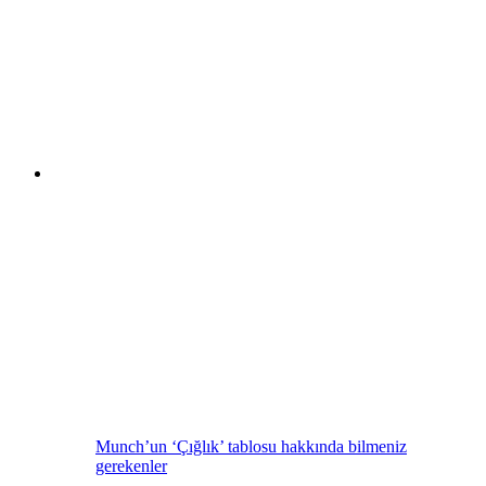
Munch’un ‘Çığlık’ tablosu hakkında bilmeniz
gerekenler