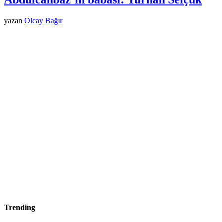
yazan
Olcay Bağır
Trending