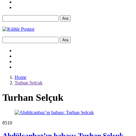
Ara
Ara
Home
Turhan Selçuk
Turhan Selçuk
851
0
Abdülcanbaz’ın babası: Turhan Selçuk