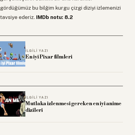
gördüğümüz bu bilğim kurgu çizgi diziyi izlemenizi
tavsiye ederiz.
IMDb notu: 8.2
İLGILI YAZI
En iyi Pixar filmleri
İLGILI YAZI
Mutlaka izlenmesi gereken en iyi anime
dizileri