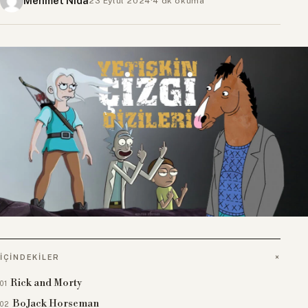
Mehmet Nida
23 Eylül 2024
·
4 dk okuma
İÇINDEKILER
Rick and Morty
BoJack Horseman