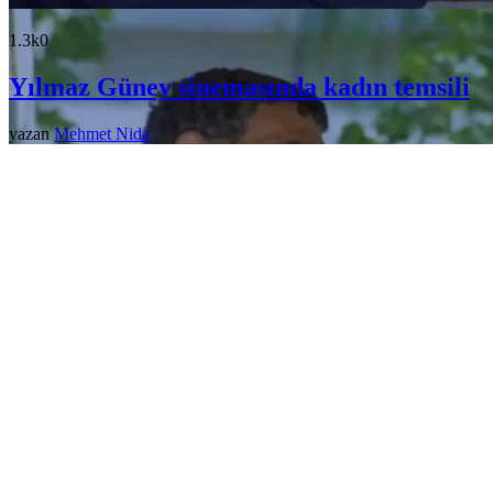
1.3k
0
Yılmaz Güney sinemasında kadın temsili
yazan
Mehmet Nida