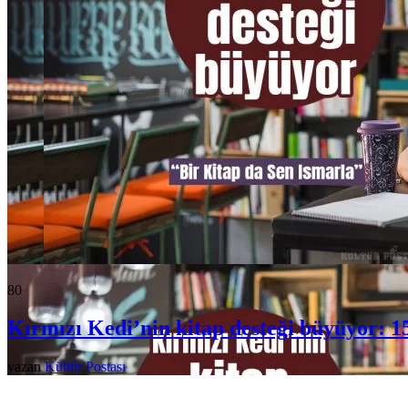
8
0
Kırmızı Kedi’nin kitap desteği büyüyor: 15
yazan
Kültür Postası