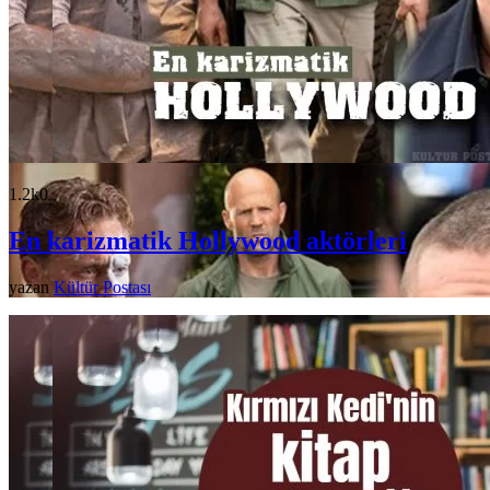
1.2k
0
En karizmatik Hollywood aktörleri
yazan
Kültür Postası