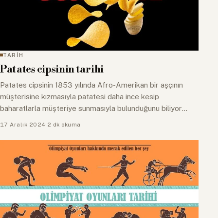
TARİH
Patates cipsinin tarihi
Patates cipsinin 1853 yılında Afro-Amerikan bir aşçının
müşterisine kızmasıyla patatesi daha ince kesip
baharatlarla müşteriye sunmasıyla bulunduğunu biliyor
muydunuz? İşte…
17 Aralık 2024
·
2 dk okuma