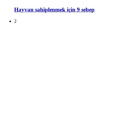
Hayvan sahiplenmek için 9 sebep
2