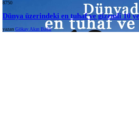
875
0
Dünya üzerindeki en tuhaf ve gizemli 10 y
yazan
Gökay Akın Bağır