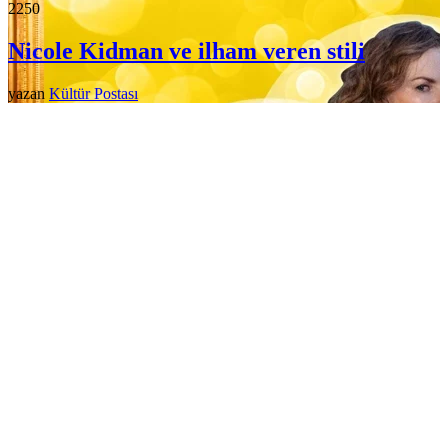
225
0
Nicole Kidman ve ilham veren stili
yazan
Kültür Postası