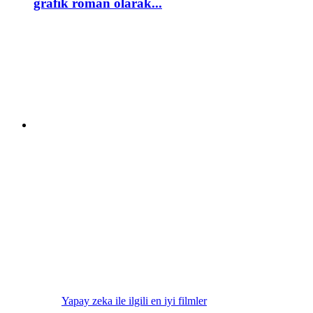
grafik roman olarak...
Yapay zeka ile ilgili en iyi filmler