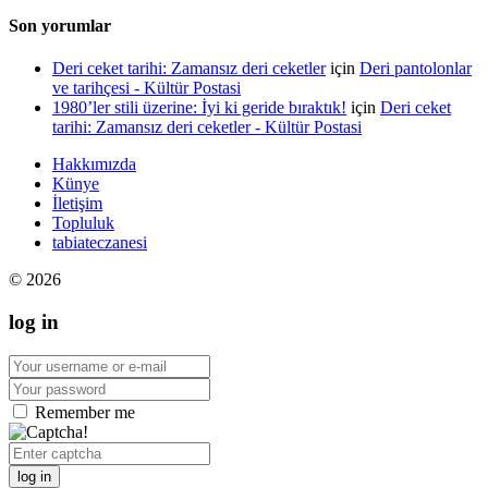
Son yorumlar
Deri ceket tarihi: Zamansız deri ceketler
için
Deri pantolonlar
ve tarihçesi - Kültür Postasi
1980’ler stili üzerine: İyi ki geride bıraktık!
için
Deri ceket
tarihi: Zamansız deri ceketler - Kültür Postasi
Hakkımızda
Künye
İletişim
Topluluk
tabiateczanesi
© 2026
log in
Remember me
log in