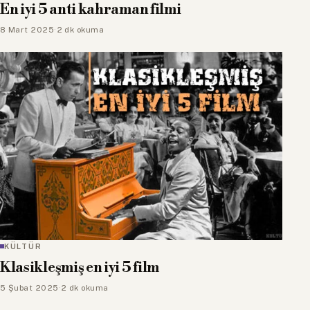
En iyi 5 anti kahraman filmi
8 Mart 2025
·
2 dk okuma
KÜLTÜR
Klasikleşmiş en iyi 5 film
5 Şubat 2025
·
2 dk okuma