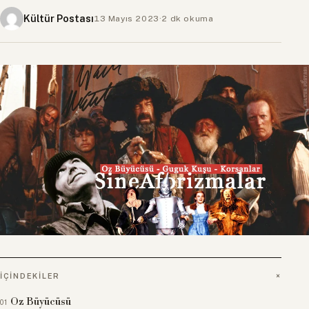
Kültür Postası
13 Mayıs 2023
·
2 dk okuma
İÇINDEKILER
Oz Büyücüsü