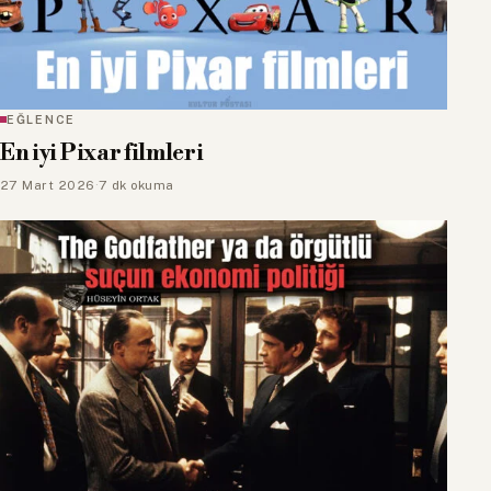
EĞLENCE
En iyi Pixar filmleri
27 Mart 2026
·
7 dk okuma