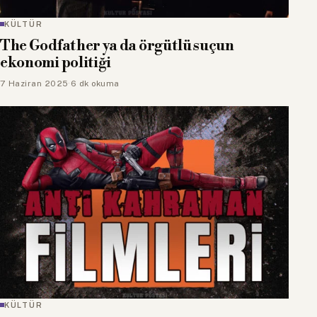
KÜLTÜR
The Godfather ya da örgütlü suçun
ekonomi politiği
7 Haziran 2025
·
6 dk okuma
KÜLTÜR