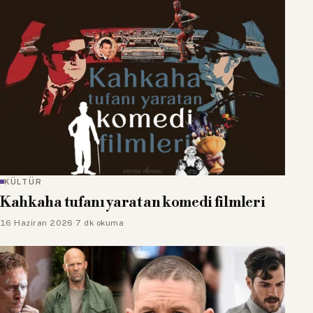
KÜLTÜR
Kahkaha tufanı yaratan komedi filmleri
16 Haziran 2026
·
7 dk okuma