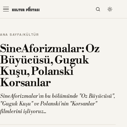
ANA SAYFA
/
KÜLTÜR
SineAforizmalar: Oz
Büyücüsü, Guguk
Kuşu, Polanski
Korsanlar
SineAforizmalar'ın bu bölümünde "Oz Büyücüsü",
"Guguk Kuşu" ve Polanski'nin "Korsanlar"
filmlerini işliyoruz...