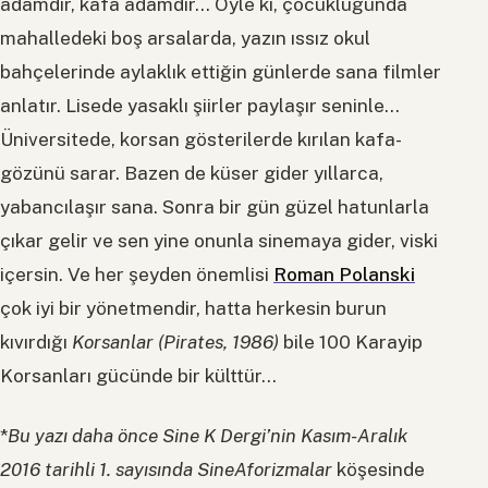
adamdır, kafa adamdır… Öyle ki, çocukluğunda
mahalledeki boş arsalarda, yazın ıssız okul
bahçelerinde aylaklık ettiğin günlerde sana filmler
anlatır. Lisede yasaklı şiirler paylaşır seninle…
Üniversitede, korsan gösterilerde kırılan kafa-
gözünü sarar. Bazen de küser gider yıllarca,
yabancılaşır sana. Sonra bir gün güzel hatunlarla
çıkar gelir ve sen yine onunla sinemaya gider, viski
içersin. Ve her şeyden önemlisi
Roman Polanski
çok iyi bir yönetmendir, hatta herkesin burun
kıvırdığı
Korsanlar (Pirates, 1986)
bile 100 Karayip
Korsanları gücünde bir külttür…
*
Bu yazı daha önce Sine K Dergi’nin Kasım-Aralık
2016 tarihli 1. sayısında SineAforizmalar
köşesinde