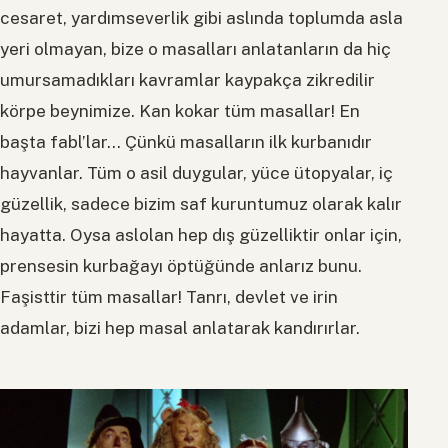
cesaret, yardımseverlik gibi aslında toplumda asla
yeri olmayan, bize o masalları anlatanların da hiç
umursamadıkları kavramlar kaypakça zikredilir
körpe beynimize. Kan kokar tüm masallar! En
başta fabl’lar… Çünkü masalların ilk kurbanıdır
hayvanlar. Tüm o asil duygular, yüce ütopyalar, iç
güzellik, sadece bizim saf kuruntumuz olarak kalır
hayatta. Oysa aslolan hep dış güzelliktir onlar için,
prensesin kurbağayı öptüğünde anlarız bunu.
Faşisttir tüm masallar! Tanrı, devlet ve irin
adamlar, bizi hep masal anlatarak kandırırlar.