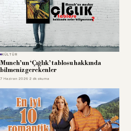
KÜLTÜR
Munch’un ‘Çığlık’ tablosu hakkında
bilmeniz gerekenler
7 Haziran 2026
·
2 dk okuma