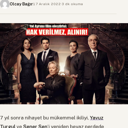
Olcay Bağır
17 Aralık 2022
·
3 dk okuma
7 yıl sonra nihayet bu mükemmel ikiliyi,
Yavuz
Turgul
ve
Şener Şen
’i yeniden beyaz perdede