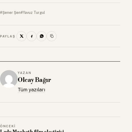
#Şener Şen
#Yavuz Turgul
PAYLAŞ
YAZAN
Olcay Bağır
Tüm yazıları
ÖNCEKI
Lady Macbeth film eleştirisi