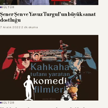
KÜLTÜR
Şener Şen ve Yavuz Turgul’un büyük sanat
dostluğu
7 Aralık 2022
·
2 dk okuma
KÜLTÜR